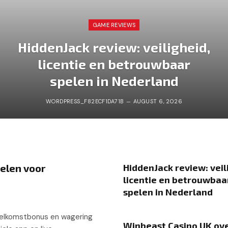
GAME REVIEWS
HiddenJack review: veiligheid,
licentie en betrouwbaar
spelen in Nederland
WORDPRESS_F82ECF1DA71B
AUGUST 6, 2026
pelen voor
HiddenJack review: veil
licentie en betrouwbaa
spelen in Nederland
Welkomstbonus en wagering
Winbeast Casino UK ov