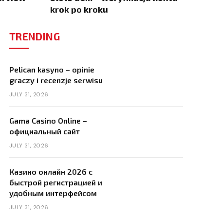
krok po kroku
TRENDING
Pelican kasyno – opinie
graczy i recenzje serwisu
JULY 31, 2026
Gama Casino Online –
официальный сайт
JULY 31, 2026
Казино онлайн 2026 с
быстрой регистрацией и
удобным интерфейсом
JULY 31, 2026