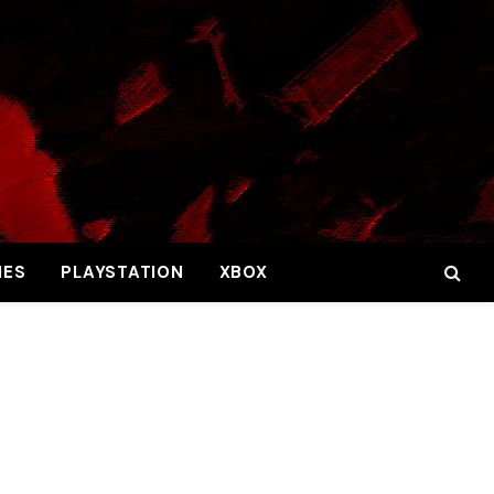
MES
PLAYSTATION
XBOX