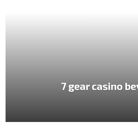
7 gear casino
Hidde
beveiligingsgids: veilig
veilig
7 gear casino be
spelen voor Nederlandse
betro
spelers
Nede
WORDPRESS_F82ECF1DA71B
AUGUST 7,
WORDPRE
2026
2026