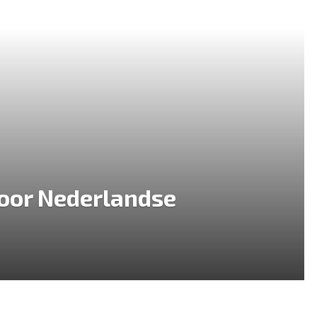
va
ep-by-
 voor Nederlandse
Winbeast Casino UK
overview and options
UST 6,
WORDPRESS_F82ECF1DA71B
AUGUST 6,
2026