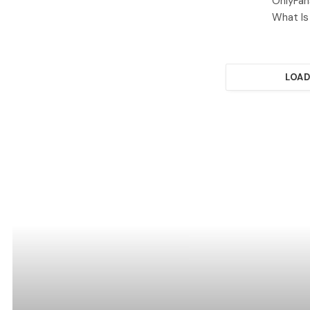
OnlyFans
What Is
LOAD