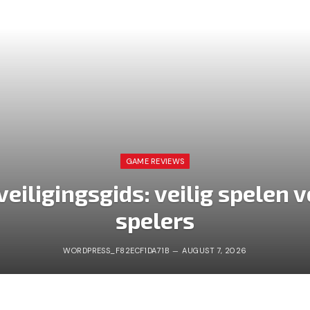
GAME REVIEWS
nJack review:
How to Access Beda
heid, licentie en
OnlyFans Safely: St
veiligingsgids: veilig spelen
uwbaar spelen in
Step Guide to Free
spelers
rland
Premium Content
SS_F82ECF1DA71B
AUGUST 6,
WORDPRESS_F82ECF1DA71B
AUG
WORDPRESS_F82ECF1DA71B
AUGUST 7, 2026
2026