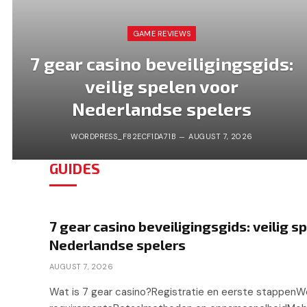
GAME REVIEWS
7 gear casino beveiligingsgids:
veilig spelen voor
Nederlandse spelers
WORDPRESS_F82ECF1DA71B
AUGUST 7, 2026
GUIDES
7 gear casino beveiligingsgids: veilig s
Nederlandse spelers
AUGUST 7, 2026
Wat is 7 gear casino?Registratie en eerste stappen