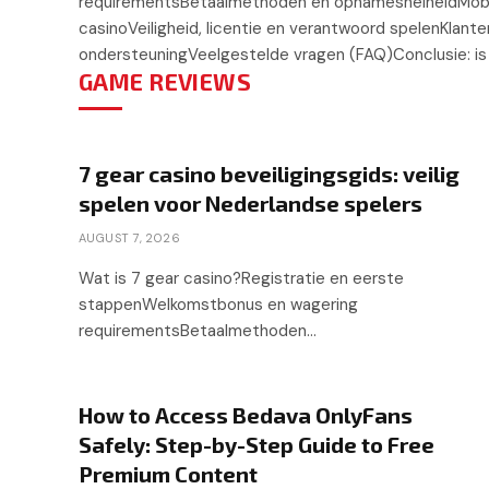
requirementsBetaalmethoden en opnamesnelheidMobie
casinoVeiligheid, licentie en verantwoord spelenKlant
ondersteuningVeelgestelde vragen (FAQ)Conclusie: is
GAME REVIEWS
7 gear casino beveiligingsgids: veilig
spelen voor Nederlandse spelers
AUGUST 7, 2026
Wat is 7 gear casino?Registratie en eerste
stappenWelkomstbonus en wagering
requirementsBetaalmethoden…
How to Access Bedava OnlyFans
Safely: Step-by-Step Guide to Free
Premium Content